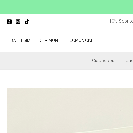
Vai
al
contenuto
10% Sconto p
BATTESIMI
CERIMONIE
COMUNIONI
Cioccoposti
Ca