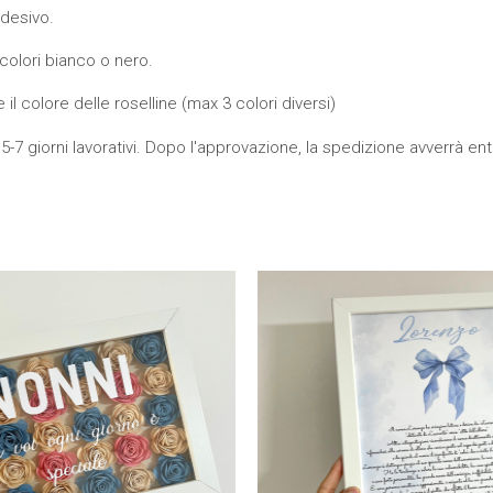
adesivo.
colori bianco o nero.
 il colore delle roselline (max 3 colori diversi)
5-7 giorni lavorativi. Dopo l'approvazione, la spedizione avverrà entro
Fascia
Ques
di
prezzo:
prod
da
ha
12,00 €
a
più
34,00 €
varian
Le
opzi
pos