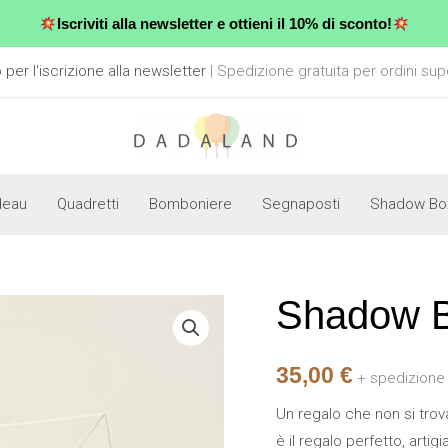
Iscriviti alla newsletter e ottieni il 10% di sconto!
er l'iscrizione alla newsletter
| Spedizione gratuita per ordini sup
deau
Quadretti
Bomboniere
Segnaposti
Shadow Bo
Shadow B
Shadow
Box
-
35,00
€
+ spedizione
Bloom
Un regalo che non si trova 
quantità
è il regalo perfetto, artig