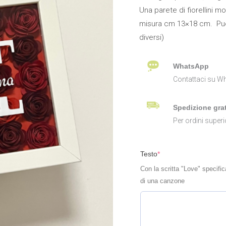
Una parete di fiorellini m
misura cm 13×18 cm. Puoi 
diversi)
WhatsApp
Contattaci su Wh
Spedizione grat
Per ordini superi
Testo
*
Con la scritta "Love" specifica
di una canzone