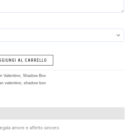
GGIUNGI AL CARRELLO
n Valentino
,
Shadow Box
an valentino
,
shadow box
i regala amore e affetto sincero.