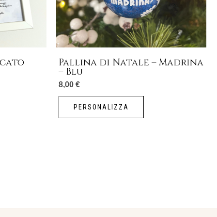
re
te
na
icato
Pallina di Natale – Madrina
– Blu
otto
8,00
€
PERSONALIZZA