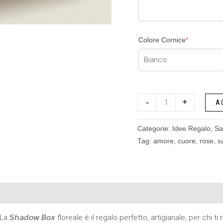
Colore Cornice
*
-
+
A
Categorie:
Idee Regalo
,
Sa
Tag:
amore
,
cuore
,
rose
,
s
𝘩𝘢𝘥𝘰𝘸 𝘉𝘰𝘹 floreale è il regalo perfetto, artigianale, per chi t