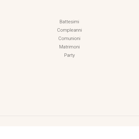
Battesimi
Compleanni
Comunioni
Matrimoni
Party
Copyright © 2026 Dadaland P.IVA 18038471001