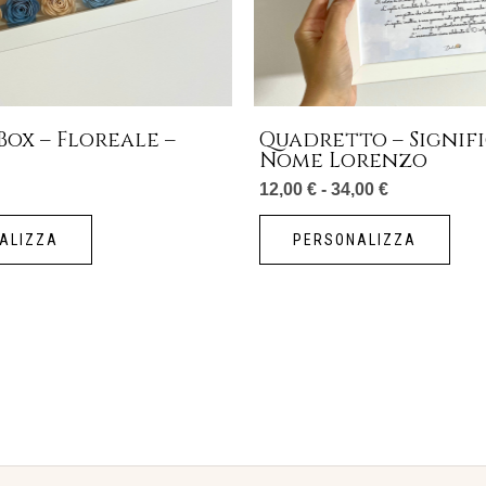
esse
scel
nella
pagi
ox – Floreale –
Quadretto – Signif
del
Nome Lorenzo
prod
12,00
€
-
34,00
€
ALIZZA
PERSONALIZZA