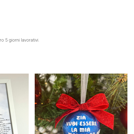
 5 giorni lavorativi.
to
otto
ti.
oni
sono