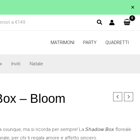
✕
eriori a €149
MATRIMONI
PARTY
QUADRETTI
x
Inviti
Natale
ox – Bloom
ovunque, ma si ricorda per sempre! La 𝘚𝘩𝘢𝘥𝘰𝘸 𝘉𝘰𝘹 floreale
ianale, per chi ti regala amore e affetto sincero.