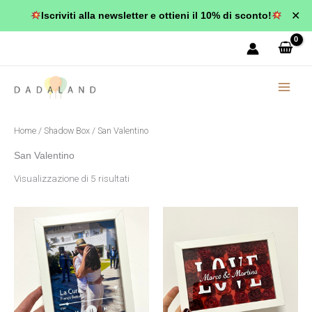
Vai
✕
Iscriviti alla newsletter e ottieni il 10% di sconto!
al
Popolarità
contenuto
Home
/
Shadow Box
/ San Valentino
San Valentino
Visualizzazione di 5 risultati