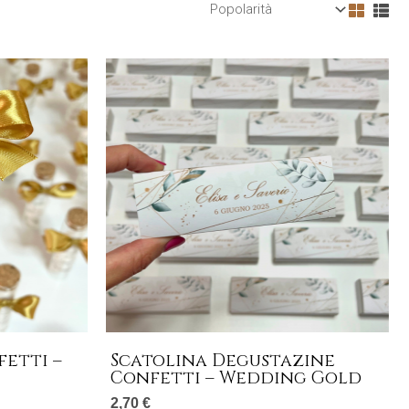
etti –
Scatolina Degustazine
Confetti – Wedding Gold
2,70
€