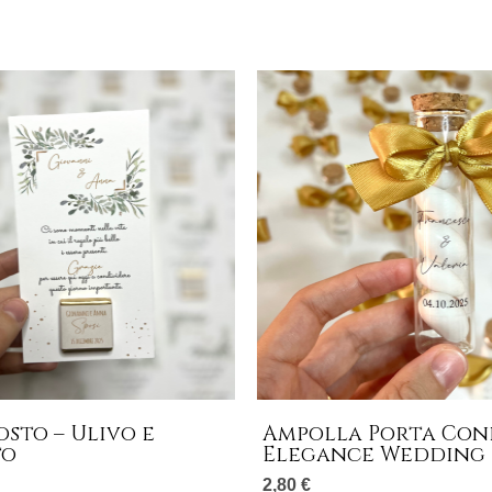
sto – Ulivo e
Ampolla Porta Conf
to
Elegance Wedding
2,80
€