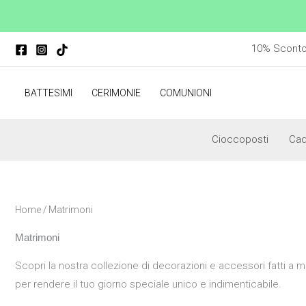
Vai
al
contenuto
10% Sconto p
BATTESIMI
CERIMONIE
COMUNIONI
Cioccoposti
Ca
Home
/ Matrimoni
Matrimoni
Scopri la nostra collezione di decorazioni e accessori fatti a 
per rendere il tuo giorno speciale unico e indimenticabile.