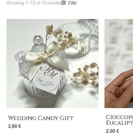
Showing 1–13 of 13 results
Filtri
Cioccopo
Wedding Candy Gift
Eucalip
3,90
€
2,00
€