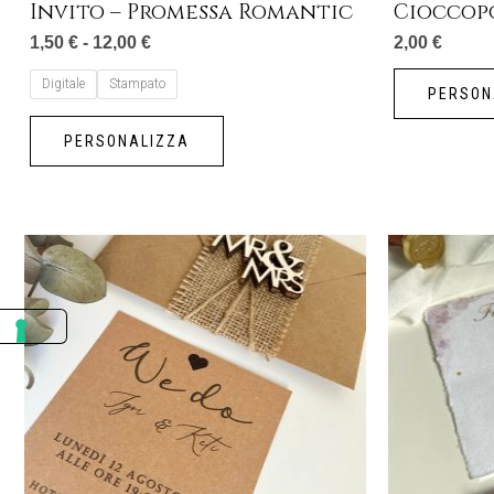
Invito – Promessa Romantic
Cioccop
del
1,50
€
-
12,00
€
2,00
€
prodotto
Digitale
Stampato
PERSON
PERSONALIZZA