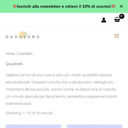
Vai
✕
Iscriviti alla newsletter e ottieni il 10% di sconto!
al
contenuto
Home
/ Quadretti
Quadretti
Celebra l’arrivo di una nuova vita con i nostri quadretti nascita
personalizzati. Creazioni uniche che custodiscono i dettagli più
importanti del tuo piccolo, come il nome, la data e l’ora di nascita.
Un ricordo speciale per decorare la cameretta e regalare emozioni
indimenticabili.
Showing 1–16 of 30 results
Fascia
Fascia
Questo
Questo