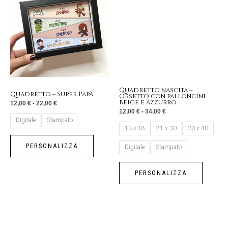
12,00 €
12,00 €
a
a
ha
ha
22,00 €
34,00 €
più
più
varianti.
varianti.
Le
Le
opzioni
opzioni
possono
possono
essere
essere
Quadretto nascita –
Quadretto – Super Papà
Orsetto con palloncini
scelte
scelte
beige e azzurro
12,00
€
-
22,00
€
nella
nella
12,00
€
-
34,00
€
Digitale
Stampato
pagina
pagina
13 x 18
21 x 30
30 x 40
del
del
PERSONALIZZA
Digitale
Stampato
prodotto
prodotto
PERSONALIZZA
Fascia
Fascia
Questo
Questo
di
di
prezzo:
prezzo: