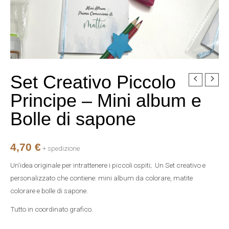
Set Creativo Piccolo
Set
Creativo
Principe – Mini album e
Piccolo
Bolle di sapone
Principe
-
Mini
4,70
€
+ spedizione
album
Un’idea originale per intrattenere i piccoli ospiti; Un Set creativo e
e
personalizzato che contiene: mini album da colorare, matite
Bolle
colorare e bolle di sapone.
di
sapone
Tutto in coordinato grafico.
quantità