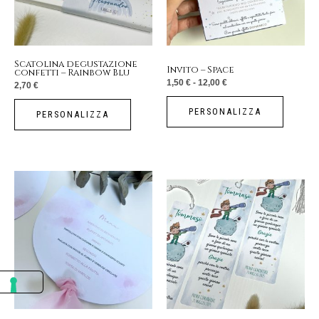
Le
opzioni
possono
essere
Scatolina degustazione
Invito – Space
confetti – Rainbow Blu
scelte
1,50
€
-
12,00
€
2,70
€
nella
pagina
PERSONALIZZA
PERSONALIZZA
del
prodotto