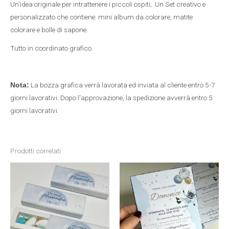
Un’idea originale per intrattenere i piccoli ospiti; Un Set creativo e
personalizzato che contiene: mini album da colorare, matite
colorare e bolle di sapone.
Tutto in coordinato grafico.
La bozza grafica verrà lavorata ed inviata al cliente entro 5-7
Nota:
giorni lavorativi. Dopo l'approvazione, la spedizione avverrà entro 5
giorni lavorativi.
Prodotti correlati
Fascia
Questo
di
prezzo:
prodotto
da
1,50 €
a
ha
12,00 €
più
varianti.