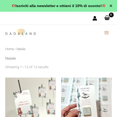
Vai
✕
Iscriviti alla newsletter e ottieni il 10% di sconto!
al
contenuto
Home
/ Natale
Natale
Showing 1–12 of 12 results