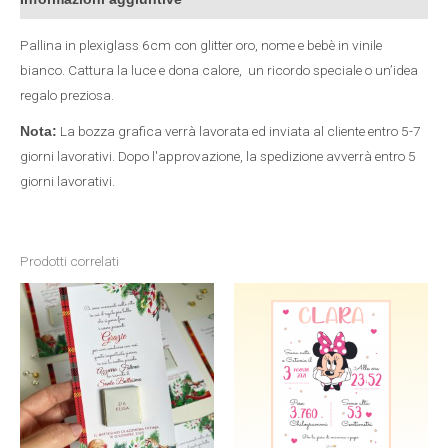
Pallina in plexiglass 6cm con glitter oro, nome e bebè in vinile
bianco. Cattura la luce e dona calore, un ricordo speciale o un’idea
regalo preziosa.
La bozza grafica verrà lavorata ed inviata al cliente entro 5-7
Nota:
giorni lavorativi. Dopo l'approvazione, la spedizione avverrà entro 5
giorni lavorativi.
Prodotti correlati
Fascia
Questo
di
prezzo:
prodotto
da
12,00 €
a
ha
34,00 €
più
varianti.
Le
opzioni