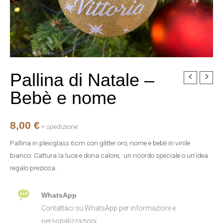
Pallina di Natale –
Pallina
di
Bebè e nome
Natale
-
8,00
€
Bebè
+ spedizione
e
Pallina in plexiglass 6cm con glitter oro, nome e bebè in vinile
nome
bianco. Cattura la luce e dona calore, un ricordo speciale o un’idea
quantità
regalo preziosa.
WhatsApp
Contattaci su WhatsApp per informazioni e
personalizzazioni