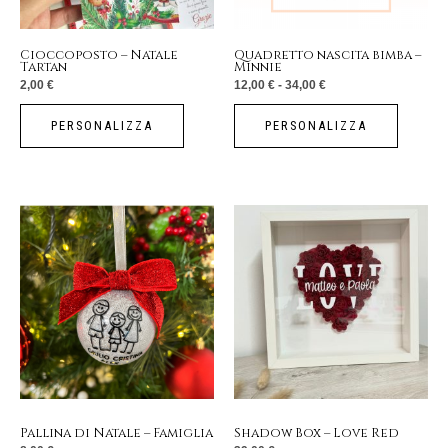
possono
essere
Cioccoposto – Natale
Quadretto nascita bimba –
Tartan
Minnie
scelte
2,00
€
12,00
€
-
34,00
€
nella
pagina
PERSONALIZZA
PERSONALIZZA
del
prodotto
Pallina di Natale – Famiglia
Shadow Box – Love Red