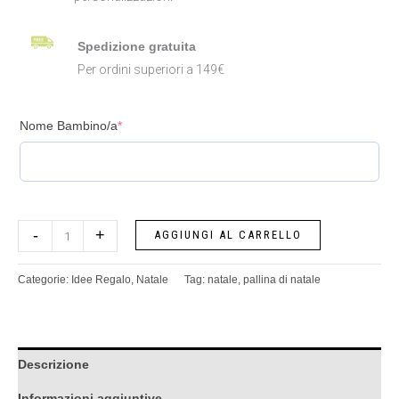
Spedizione gratuita
Per ordini superiori a 149€
Nome Bambino/a
*
-
+
AGGIUNGI AL CARRELLO
Categorie:
Idee Regalo
,
Natale
Tag:
natale
,
pallina di natale
Descrizione
Informazioni aggiuntive