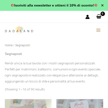
Vai
✕
Iscriviti alla newsletter e ottieni il 10% di sconto!
al
contenuto
Home
/ Segnaposti
Segnaposti
Rendi unica la tua tavola con i nostri segnaposti personalizzati.
Perfetti per matrimoni, battesimi, comunioni e ogni evento speciale,
ogni segnaposto è realizzato con eleganza e attenzione ai dettagli,
aggiungendo un tocco di stile e personalità al tuo evento.
Showing 1–16 of 90 results