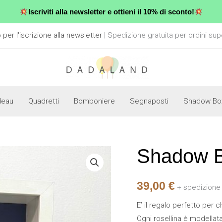
Iscriviti alla newsletter e ottieni il 10% di sconto!
er l'iscrizione alla newsletter
| Spedizione gratuita per ordini sup
deau
Quadretti
Bomboniere
Segnaposti
Shadow Bo
Shadow B
Shadow
Box
-
39,00
€
+ spedizione
Love
E’ il regalo perfetto per ch
blu
Ogni rosellina è modella
quantità