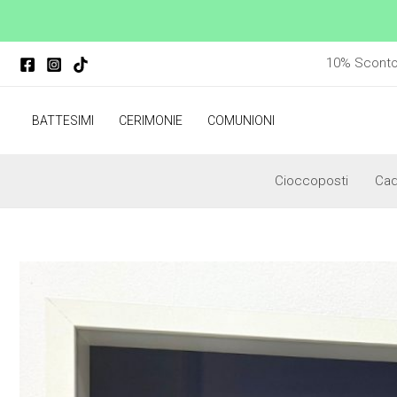
Vai
al
contenuto
10% Sconto p
BATTESIMI
CERIMONIE
COMUNIONI
Cioccoposti
Ca