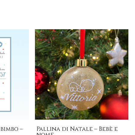
to
otto
ti.
oni
sono
re
te
na
bimbo –
Pallina di Natale – Bebè e
nome