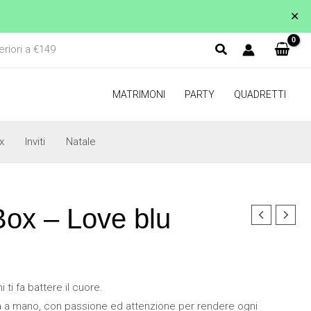
✕
eriori a €149
MATRIMONI
PARTY
QUADRETTI
x
Inviti
Natale
ox – Love blu
i ti fa battere il cuore.
ta a mano, con passione ed attenzione per rendere ogni