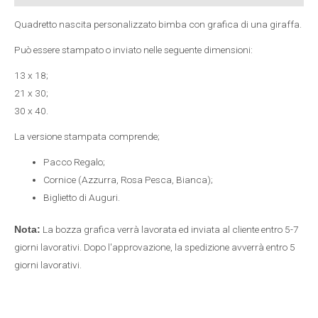
Quadretto nascita personalizzato bimba con grafica di una giraffa.
Può essere stampato o inviato nelle seguente dimensioni:
13 x 18;
21 x 30;
30 x 40.
La versione stampata comprende;
Pacco Regalo;
Cornice (Azzurra, Rosa Pesca, Bianca);
Biglietto di Auguri.
La bozza grafica verrà lavorata ed inviata al cliente entro 5-7
Nota:
giorni lavorativi. Dopo l'approvazione, la spedizione avverrà entro 5
giorni lavorativi.