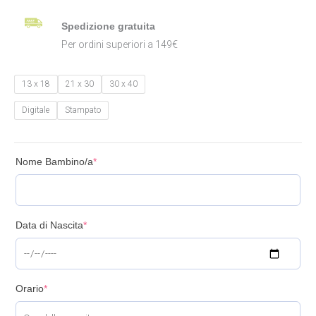
Spedizione gratuita
Per ordini superiori a 149€
13 x 18
21 x 30
30 x 40
Digitale
Stampato
Nome Bambino/a
*
Data di Nascita
*
Orario
*