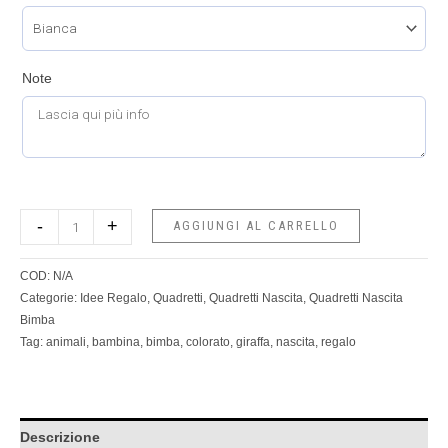
Note
-
+
AGGIUNGI AL CARRELLO
COD:
N/A
Categorie:
Idee Regalo
,
Quadretti
,
Quadretti Nascita
,
Quadretti Nascita
Bimba
Tag:
animali
,
bambina
,
bimba
,
colorato
,
giraffa
,
nascita
,
regalo
Descrizione