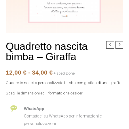
Quadretto nascita
Quadretto
Fascia
nascita
bimba – Giraffa
di
bimba
-
prezzo:
12,00
€
-
34,00
€
Giraffa
+ spedizione
da
quantità
Quadretto nascita personalizzato bimba con grafica di una giraffa.
12,00 €
Scegli le dimensioni ed il formato che desideri.
a
WhatsApp
34,00 €
Contattaci su WhatsApp per informazioni e
personalizzazioni