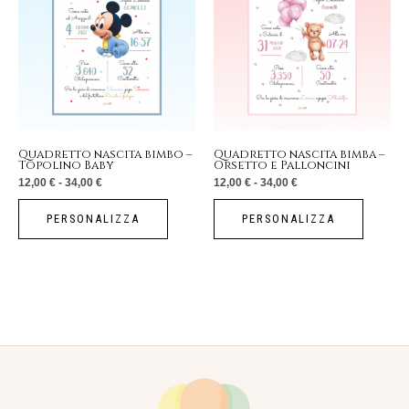
a
a
ha
ha
34,00 €
34,00 €
più
più
varianti.
varianti.
Le
Le
opzioni
opzioni
possono
possono
essere
essere
Quadretto nascita bimbo –
Quadretto nascita bimba –
Topolino Baby
Orsetto e Palloncini
scelte
scelte
12,00
€
-
34,00
€
12,00
€
-
34,00
€
nella
nella
pagina
pagina
PERSONALIZZA
PERSONALIZZA
del
del
prodotto
prodotto