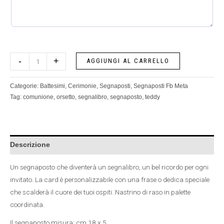
-
+
AGGIUNGI AL CARRELLO
Categorie:
Battesimi
,
Cerimonie
,
Segnaposti
,
Segnaposti Fb Meta
Tag:
comunione
,
orsetto
,
segnalibro
,
segnaposto
,
teddy
Descrizione
Un segnaposto che diventerà un segnalibro, un bel ricordo per ogni
invitato. La card è personalizzabile con una frase o dedica speciale
che scalderà il cuore dei tuoi ospiti. Nastrino di raso in palette
coordinata.
Il segnaposto misura: cm 18 x 5.