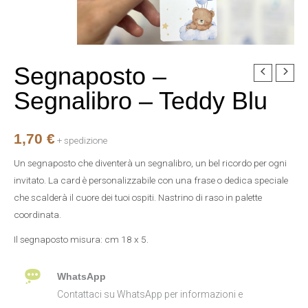
Segnaposto –
Segnaposto
-
Segnalibro – Teddy Blu
Segnalibro
-
1,70
€
Teddy
+ spedizione
Blu
Un segnaposto che diventerà un segnalibro, un bel ricordo per ogni
quantità
invitato. La card è personalizzabile con una frase o dedica speciale
che scalderà il cuore dei tuoi ospiti. Nastrino di raso in palette
coordinata.
Il segnaposto misura: cm 18 x 5.
WhatsApp
Contattaci su WhatsApp per informazioni e