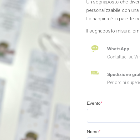
Un segnaposto che divente
White
personalizzabile con una 
quantità
La nappina è in palette c
Il segnaposto misura: cm 
WhatsApp
Contattaci su Wh
Spedizione grat
Per ordini superi
Evento
*
Nome
*