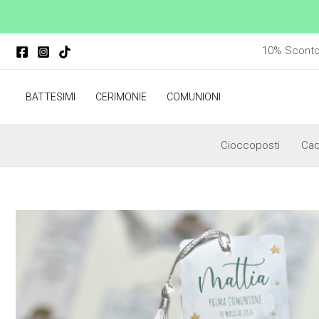
Vai
al
contenuto
10% Sconto p
BATTESIMI
CERIMONIE
COMUNIONI
Cioccoposti
Ca