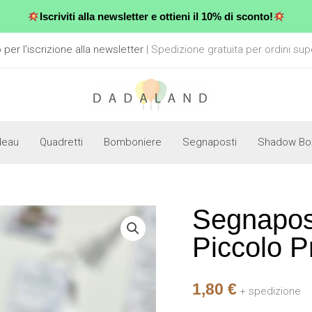
Iscriviti alla newsletter e ottieni il 10% di sconto!
er l'iscrizione alla newsletter
| Spedizione gratuita per ordini sup
deau
Quadretti
Bomboniere
Segnaposti
Shadow Bo
Segnapos
Segnaposto
-
Piccolo P
Segnalibro
-
1,80
€
Piccolo
+ spedizione
Principe