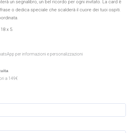
rà un segnalibro, un bel ricordo per ogni invitato. La card è
frase o dedica speciale che scalderà il cuore dei tuoi ospiti.
oordinata.
18 x 5.
atsApp per informazioni e personalizzazioni
uita
ori a 149€