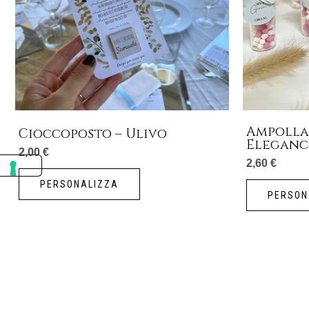
Ampolla
Cioccoposto – Ulivo
Eleganc
2,00
€
2,60
€
PERSONALIZZA
PERSON