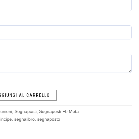
GGIUNGI AL CARRELLO
unioni
,
Segnaposti
,
Segnaposti Fb Meta
rincipe
,
segnalibro
,
segnaposto