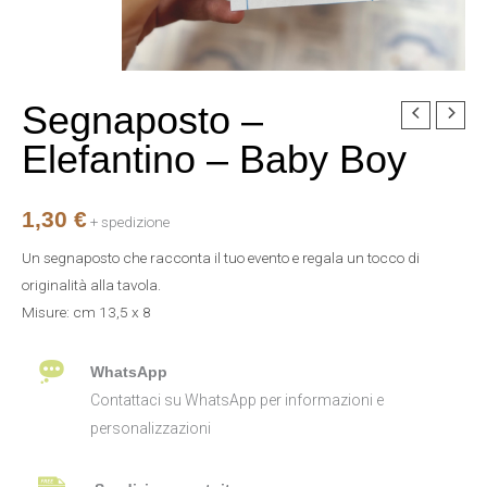
Segnaposto –
Segnaposto
-
Elefantino – Baby Boy
Elefantino
-
1,30
€
Baby
+ spedizione
Boy
Un segnaposto che racconta il tuo evento e regala un tocco di
quantità
originalità alla tavola.
Misure: cm 13,5 x 8
WhatsApp
Contattaci su WhatsApp per informazioni e
personalizzazioni