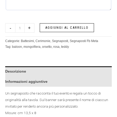
-
+
AGGIUNGI AL CARRELLO
Categorie:
Battesimi
,
Cerimonie
,
Segnaposti
,
Segnaposti Fb Meta
Tag:
baloon
,
mongolfiera
,
orsetto
,
rosa
,
teddy
Descrizione
Informazioni aggiuntive
Un segnaposto che racconta il tuo evento e regala un tocco di
originalità alla tavola. Sul banner sarà presente il nome di ciascun
invitato per renderlo ancora più personalizzato.
Misure: cm 13,5 x 8