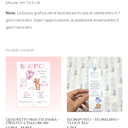
Misure: cm 13,5 x 8
La bozza grafica verrà lavorata ed inviata al cliente entro 5-7
Nota:
giorni lavorativi. Dopo l'approvazione, la spedizione avverrà entro 5
giorni lavorativi.
Prodotti correlati
Fascia
Questo
di
prezzo:
prodotto
da
12,00 €
a
ha
34,00 €
più
varianti.
Le
opzioni
possono
essere
Quadretto nascita bimba –
Segnaposto – Segnalibro –
Orsetto e Palloncini
Teddy Blu
scelte
12,00
€
-
34,00
€
1,70
€