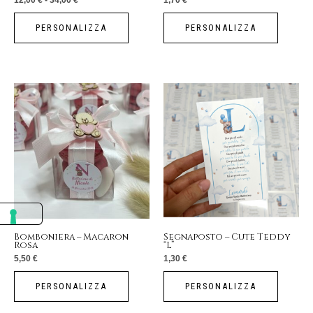
nella
pagina
PERSONALIZZA
PERSONALIZZA
del
prodotto
Bomboniera – Macaron
Segnaposto – Cute Teddy
Rosa
“L”
5,50
€
1,30
€
PERSONALIZZA
PERSONALIZZA