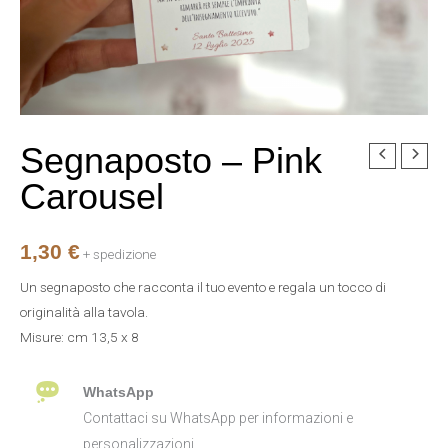
Segnaposto – Pink
Segnaposto
-
Carousel
Pink
Carousel
1,30
€
quantità
+ spedizione
Un segnaposto che racconta il tuo evento e regala un tocco di
originalità alla tavola.
Misure: cm 13,5 x 8
WhatsApp
Contattaci su WhatsApp per informazioni e
personalizzazioni