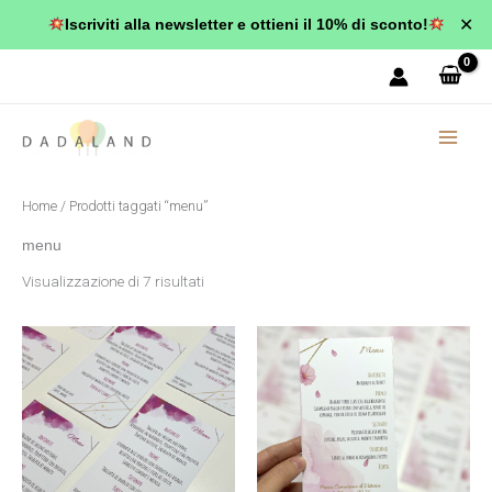
Vai
✕
Iscriviti alla newsletter e ottieni il 10% di sconto!
al
Popolarità
contenuto
Home
/ Prodotti taggati “menu”
menu
Visualizzazione di 7 risultati