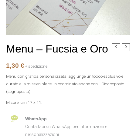
Menu – Fucsia e Oro
Menu
-
Fucsia
1,30
€
+ spedizione
e
Menu con grafica personalizzata, aggiunge un tocco esclusivo e
Oro
curato alla mise en place. In coordinato anche con il Cioccoposto
quantità
(segnaposto).
Misure: cm 17 x 11.
WhatsApp
Contattaci su WhatsApp per informazioni e
personalizzazioni