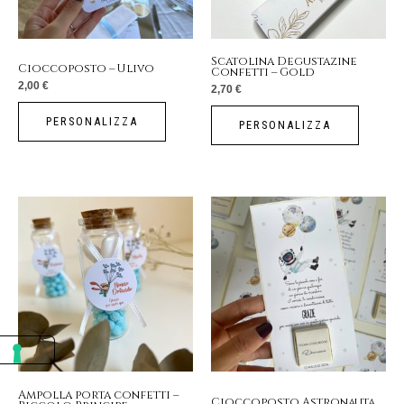
Scatolina Degustazine
Cioccoposto – Ulivo
Confetti – Gold
2,00
€
2,70
€
PERSONALIZZA
PERSONALIZZA
Ampolla porta confetti –
Cioccoposto Astronauta