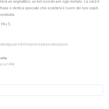
rà un segnalibro, un bel ricordo per ogni invitato. La card è
frase o dedica speciale che scalderà il cuore dei tuoi ospiti.
oordinata.
18 x 5.
atsApp per informazioni e personalizzazioni
uita
ori a 149€