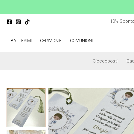
Vai
al
contenuto
10% Sconto p
BATTESIMI
CERIMONIE
COMUNIONI
Cioccoposti
Ca