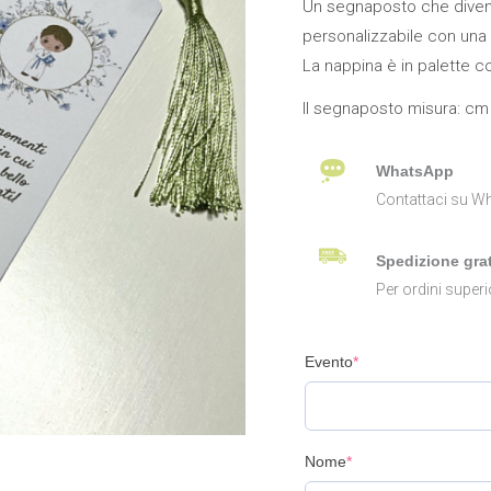
Un segnaposto che divente
quantità
personalizzabile con una 
La nappina è in palette c
Il segnaposto misura: cm 
WhatsApp
Contattaci su Wh
Spedizione grat
Per ordini superi
Evento
*
Nome
*