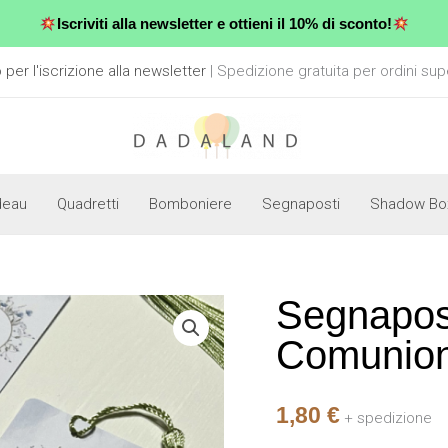
Iscriviti alla newsletter e ottieni il 10% di sconto!
er l'iscrizione alla newsletter
| Spedizione gratuita per ordini sup
deau
Quadretti
Bomboniere
Segnaposti
Shadow Bo
Segnapos
Segnaposto
-
Comunio
Segnalibro
-
1,80
€
Comunione
+ spedizione
Bimbo