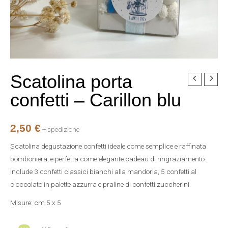
Scatolina porta
Scatolina
porta
confetti – Carillon blu
confetti
-
2,50
€
Carillon
+ spedizione
blu
Scatolina degustazione confetti ideale come semplice e raffinata
quantità
bomboniera, e perfetta come elegante cadeau di ringraziamento.
Include 3 confetti classici bianchi alla mandorla, 5 confetti al
cioccolato in palette azzurra e praline di confetti zuccherini.
Misure: cm 5 x 5