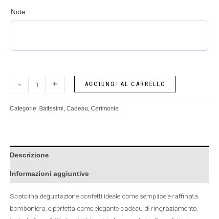
Note
-
+
AGGIUNGI AL CARRELLO
Categorie:
Battesimi
,
Cadeau
,
Cerimonie
Descrizione
Informazioni aggiuntive
Scatolina degustazione confetti ideale come semplice e raffinata
bomboniera, e perfetta come elegante cadeau di ringraziamento.