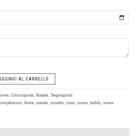
GGIUNGI AL CARRELLO
monie
,
Cioccoposti
,
Natale
,
Segnaposti
compleanno
,
festa
,
natale
,
orsetto
,
rosa
,
rosso
,
teddy
,
xmas