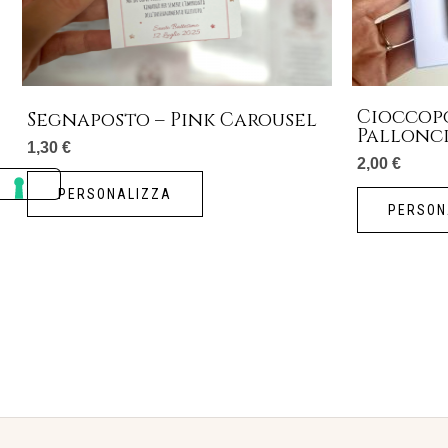
Cioccop
Segnaposto – Pink Carousel
Pallonc
1,30
€
2,00
€
PERSONALIZZA
PERSON