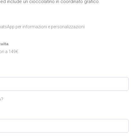
ed include un cioccolatino in coordinato grafico.
atsApp per informazioni e personalizzazioni
uita
ori a 149€
o?