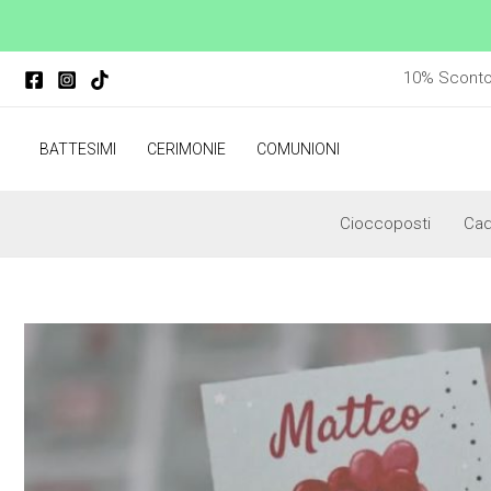
Vai
al
contenuto
10% Sconto p
BATTESIMI
CERIMONIE
COMUNIONI
Cioccoposti
Ca