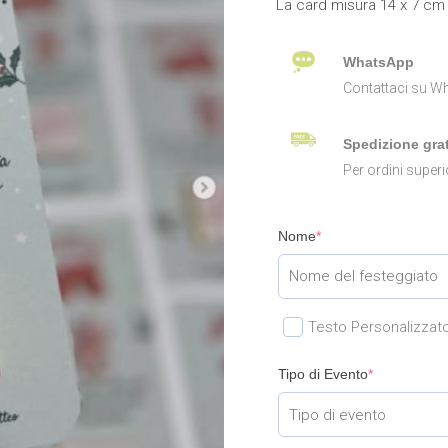
La card misura 14 x 7 cm 
WhatsApp
Contattaci su Wh
Spedizione grat
Per ordini superi
Nome
*
Testo Personalizzat
Tipo di Evento
*