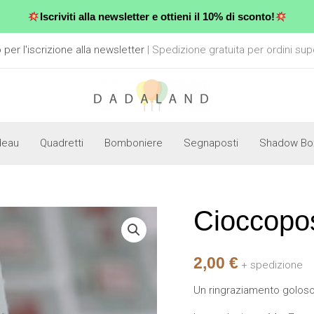
Iscriviti alla newsletter e ottieni il 10% di sconto!
er l'iscrizione alla newsletter
| Spedizione gratuita per ordini sup
deau
Quadretti
Bomboniere
Segnaposti
Shadow Bo
Cioccopo
Cioccoposto
-
Teddy
2,00
€
+ spedizione
Xmas
Un ringraziamento goloso 
quantità