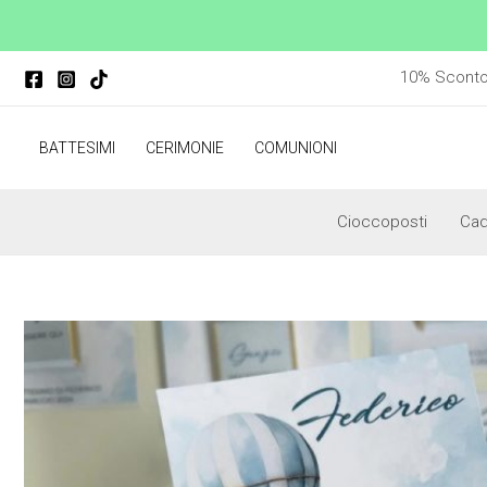
Vai
al
contenuto
10% Sconto p
BATTESIMI
CERIMONIE
COMUNIONI
Cioccoposti
Ca