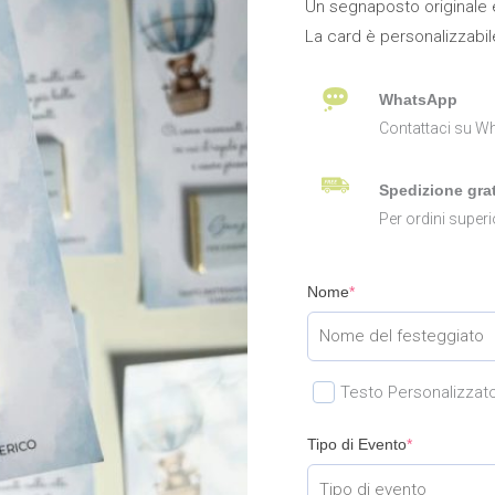
Un segnaposto originale e
La card è personalizzabil
WhatsApp
Contattaci su Wh
Spedizione grat
Per ordini superi
Nome
*
Testo Personalizzat
Tipo di Evento
*