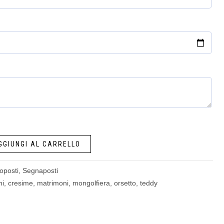
GGIUNGI AL CARRELLO
oposti
,
Segnaposti
ni
,
cresime
,
matrimoni
,
mongolfiera
,
orsetto
,
teddy