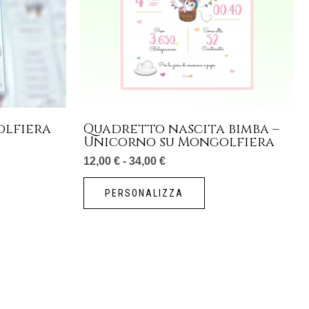
Le
opzioni
possono
essere
scelte
nella
pagina
olfiera
Quadretto nascita bimba –
del
Unicorno su Mongolfiera
prodotto
12,00
€
-
34,00
€
PERSONALIZZA