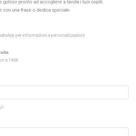
 goloso pronto ad accogliere a tavola i tuoi ospiti.
e con una frase o dedica speciale.
atsApp per informazioni e personalizzazioni
uita
ori a 149€
o?