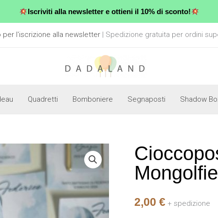
Iscriviti alla newsletter e ottieni il 10% di sconto!
er l'iscrizione alla newsletter
| Spedizione gratuita per ordini sup
deau
Quadretti
Bomboniere
Segnaposti
Shadow Bo
Cioccopo
Cioccoposto
Teddy
Mongolfie
Mongolfiera
quantità
2,00
€
+ spedizione