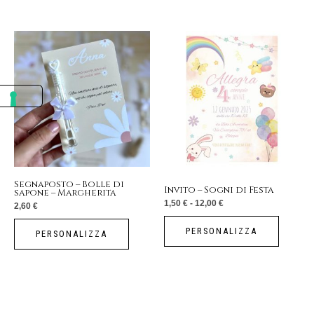
prodotto
Fascia
Questo
di
prezzo:
prodotto
da
1,50 €
a
ha
12,00 €
più
varianti.
Le
opzioni
possono
essere
Segnaposto – Bolle di
Invito – Sogni di Festa
sapone – Margherita
scelte
1,50
€
-
12,00
€
2,60
€
nella
pagina
PERSONALIZZA
PERSONALIZZA
del
prodotto