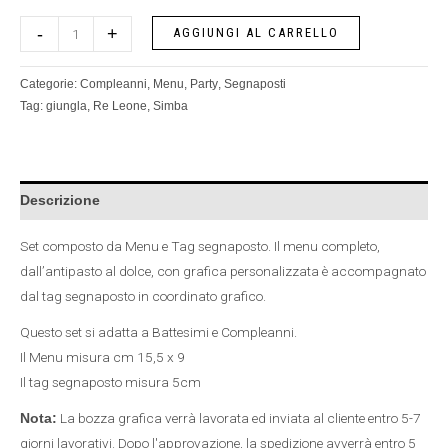
-
+
AGGIUNGI AL CARRELLO
Categorie:
Compleanni
,
Menu
,
Party
,
Segnaposti
Tag:
giungla
,
Re Leone
,
Simba
Descrizione
Set composto da Menu e Tag segnaposto. Il menu completo,
dall’antipasto al dolce, con grafica personalizzata è accompagnato
dal tag segnaposto in coordinato grafico.
Questo set si adatta a Battesimi e Compleanni.
Il Menu misura cm 15,5 x 9
Il tag segnaposto misura 5cm
La bozza grafica verrà lavorata ed inviata al cliente entro 5-7
Nota:
giorni lavorativi. Dopo l'approvazione, la spedizione avverrà entro 5