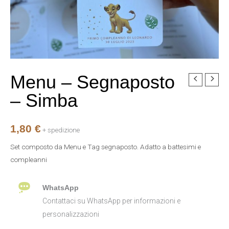
Menu – Segnaposto
Menu
-
– Simba
Segnaposto
-
1,80
€
Simba
+ spedizione
quantità
Set composto da Menu e Tag segnaposto. Adatto a battesimi e
compleanni
WhatsApp
Contattaci su WhatsApp per informazioni e
personalizzazioni