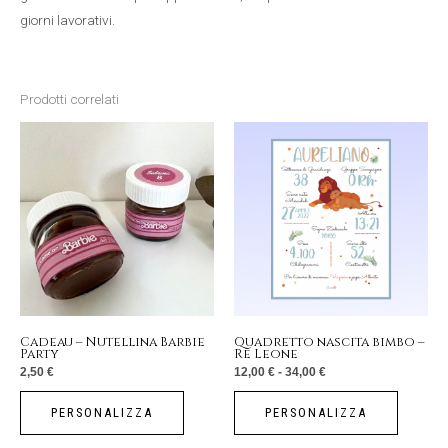
giorni lavorativi.
Prodotti correlati
Fascia
Questo
di
prezzo:
prodotto
da
12,00 €
a
ha
34,00 €
più
varianti.
Le
opzioni
possono
essere
Cadeau – Nutellina Barbie
Quadretto nascita bimbo –
Party
Re Leone
scelte
2,50
€
12,00
€
-
34,00
€
nella
pagina
PERSONALIZZA
PERSONALIZZA
del