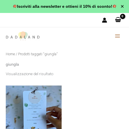
Vai
✕
Iscriviti alla newsletter e ottieni il 10% di sconto!
al
contenuto
Home
/ Prodotti taggati “giungla”
giungla
Visualizzazione del risultato