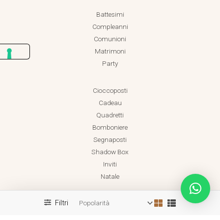
Battesimi
Compleanni
Comunioni
Matrimoni
Party
Cioccoposti
Cadeau
Quadretti
Bomboniere
Segnaposti
Shadow Box
Inviti
Natale
Filtri
Realizzato da Dadaland
Copyright © 2026 Dadaland P.IVA 18038471001