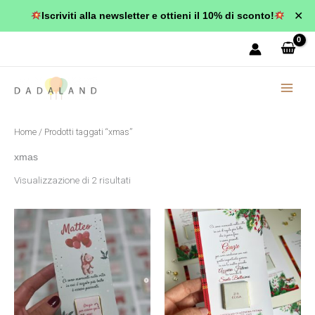
Vai
✕
Iscriviti alla newsletter e ottieni il 10% di sconto!
al
Popolarità
contenuto
Home
/ Prodotti taggati “xmas”
xmas
Visualizzazione di 2 risultati