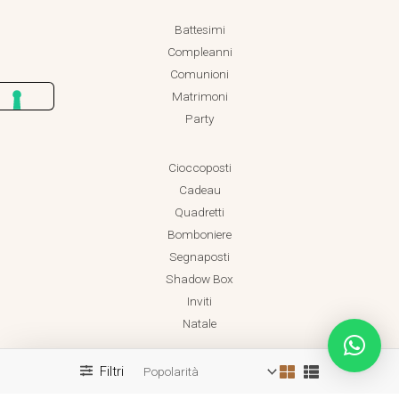
Battesimi
Compleanni
Comunioni
Matrimoni
Party
Cioccoposti
Cadeau
Quadretti
Bomboniere
Segnaposti
Shadow Box
Inviti
Natale
Filtri
Realizzato da Dadaland
Copyright © 2026 Dadaland P.IVA 18038471001