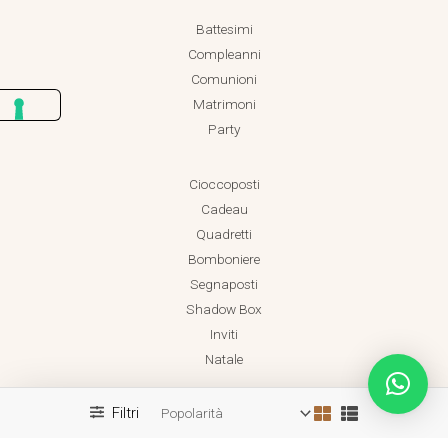
Battesimi
Compleanni
Comunioni
Matrimoni
Party
Cioccoposti
Cadeau
Quadretti
Bomboniere
Segnaposti
Shadow Box
Inviti
Natale
Filtri
Realizzato da Dadaland
Copyright © 2026 Dadaland P.IVA 18038471001