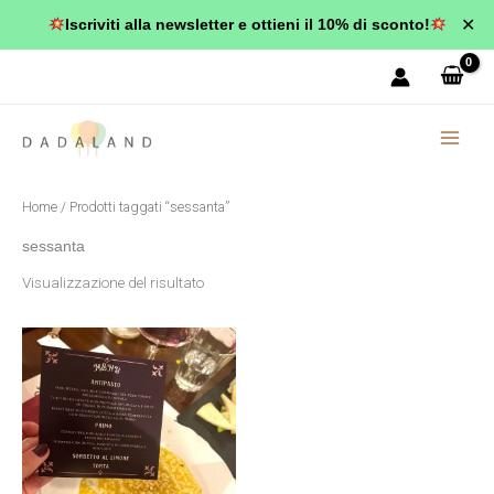
Vai
✕
Iscriviti alla newsletter e ottieni il 10% di sconto!
al
contenuto
Home
/ Prodotti taggati “sessanta”
sessanta
Visualizzazione del risultato