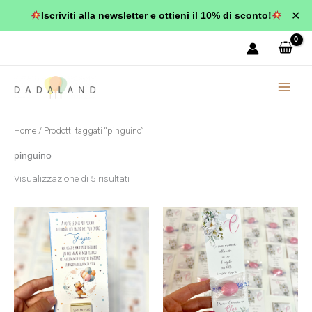
Vai
✕
Iscriviti alla newsletter e ottieni il 10% di sconto!
al
Popolarità
contenuto
Home
/ Prodotti taggati “pinguino”
pinguino
Visualizzazione di 5 risultati