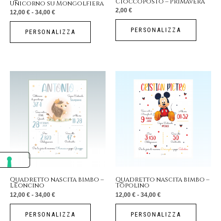
Cioccoposto – Primavera
Unicorno su Mongolfiera
scelte
2,00
€
12,00
€
-
34,00
€
nella
pagina
PERSONALIZZA
PERSONALIZZA
del
prodotto
Fascia
Fascia
Questo
Questo
di
di
prezzo:
prezzo:
prodotto
prodotto
da
da
12,00 €
12,00 €
a
a
ha
ha
34,00 €
34,00 €
più
più
varianti.
varianti.
Le
Le
opzioni
opzioni
possono
possono
essere
essere
Quadretto nascita bimbo –
Quadretto nascita bimbo –
Leoncino
Topolino
scelte
scelte
12,00
€
-
34,00
€
12,00
€
-
34,00
€
nella
nella
pagina
pagina
PERSONALIZZA
PERSONALIZZA