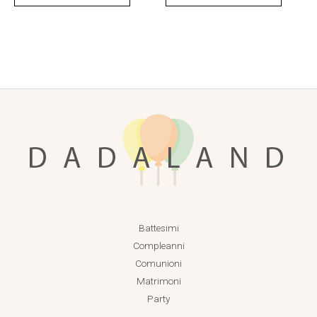
del
del
prodotto
prodotto
Battesimi
Compleanni
Comunioni
Matrimoni
Party