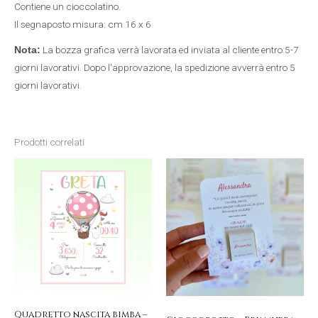
Contiene un cioccolatino.
Il segnaposto misura: cm 16 x 6
La bozza grafica verrà lavorata ed inviata al cliente entro 5-7
Nota:
giorni lavorativi. Dopo l'approvazione, la spedizione avverrà entro 5
giorni lavorativi.
Prodotti correlati
Fascia
Questo
di
prezzo:
prodotto
da
12,00 €
a
ha
34,00 €
più
varianti.
Le
opzioni
possono
essere
Quadretto nascita bimba –