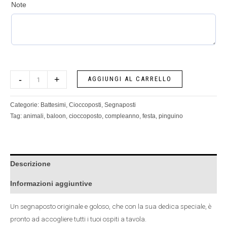
Note
-
+
AGGIUNGI AL CARRELLO
Categorie:
Battesimi
,
Cioccoposti
,
Segnaposti
Tag:
animali
,
baloon
,
cioccoposto
,
compleanno
,
festa
,
pinguino
Descrizione
Informazioni aggiuntive
Un segnaposto originale e goloso, che con la sua dedica speciale, è
pronto ad accogliere tutti i tuoi ospiti a tavola.