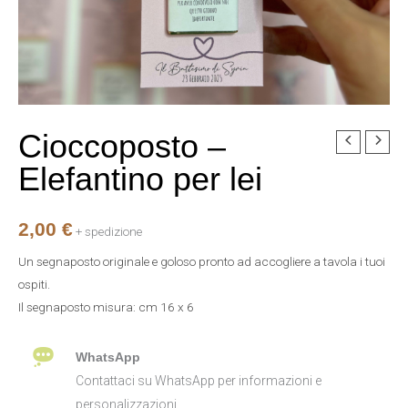
Cioccoposto –
Cioccoposto
-
Elefantino per lei
Elefantino
per
2,00
€
lei
+ spedizione
quantità
Un segnaposto originale e goloso pronto ad accogliere a tavola i tuoi
ospiti.
Il segnaposto misura: cm 16 x 6
WhatsApp
Contattaci su WhatsApp per informazioni e
personalizzazioni