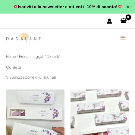
Vai
✕
Iscriviti alla newsletter e ottieni il 10% di sconto!
al
Popolarità
contenuto
Home
/ Prodotti taggati “Confetti”
Confetti
Visualizzazione di 6 risultati