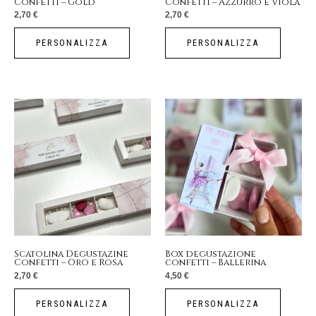
Confetti – Gold
Confetti – Azzurro e Viola
2,70
€
2,70
€
PERSONALIZZA
PERSONALIZZA
Scatolina Degustazine
Box degustazione
Confetti – Oro e Rosa
confetti – Ballerina
2,70
€
4,50
€
PERSONALIZZA
PERSONALIZZA