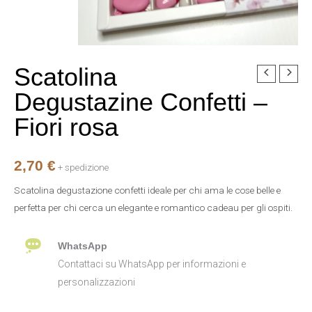
Scatolina
Scatolina
Degustazine
Degustazine Confetti –
Confetti
Fiori rosa
-
Fiori
rosa
2,70
€
+ spedizione
quantità
Scatolina degustazione confetti ideale per chi ama le cose belle e
perfetta per chi cerca un elegante e romantico cadeau per gli ospiti.
WhatsApp
Contattaci su WhatsApp per informazioni e
personalizzazioni