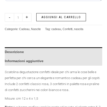
-
+
AGGIUNGI AL CARRELLO
Categorie:
Cadeau
,
Nascite
Tag:
cadeau
,
Confetti
,
nascita
Descrizione
Informazioni aggiuntive
Scatolina degustazione confetti ideale per chi ama le cose belle e
perfetta per chi cerca un elegante e romantico cadeau per gli ospiti.
Include 2 confetti classici rosa, 3 confettini in palette rosa e praline
di confetti zuccherini nei colori bianco e rosa..
Misure: cm 12 x 4 x 1,5
La bozza grafica verrà lavorata ed inviata al cliente entro 5-7