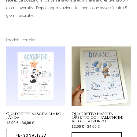
Nota:
giorni lavorativi. Dopo l'approvazione, la spedizione avverrà entro 5
giorni lavorativi.
Prodotti correlati
Fascia
Fascia
Questo
Questo
di
di
prezzo:
prezzo:
prodotto
prodotto
da
da
12,00 €
12,00 €
a
a
ha
ha
34,00 €
34,00 €
più
più
varianti.
varianti.
Le
Le
opzioni
opzioni
possono
possono
essere
essere
Quadretto nascita bimbo –
Quadretto nascita –
Panda
Orsetto con palloncini
scelte
scelte
beige e azzurro
12,00
€
-
34,00
€
nella
nella
12,00
€
-
34,00
€
pagina
pagina
PERSONALIZZA