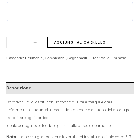
-
+
AGGIUNGI AL CARRELLO
Categorie:
Cerimonie
,
Compleanni
,
Segnaposti
Tag:
stelle luminose
Descrizione
Sorprendi i tuoi ospiti con un tocco di luce e magia e crea
un’atmosfera incantata. Ideale da accendere al taglio della torta per
far brillare ogni sorriso.
Ideale per ogni evento; dalle grandi alle piccole cerimonie.
La bozza grafica verrà lavorata ed inviata al cliente entro 5-7
Nota: