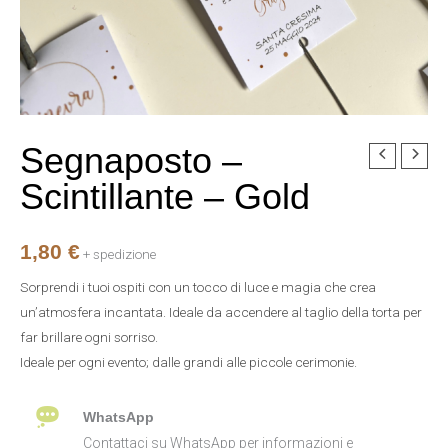
Segnaposto –
Segnaposto
-
Scintillante – Gold
Scintillante
-
1,80
€
Gold
+ spedizione
quantità
Sorprendi i tuoi ospiti con un tocco di luce e magia che crea
un’atmosfera incantata. Ideale da accendere al taglio della torta per
far brillare ogni sorriso.
Ideale per ogni evento; dalle grandi alle piccole cerimonie.
WhatsApp
Contattaci su WhatsApp per informazioni e