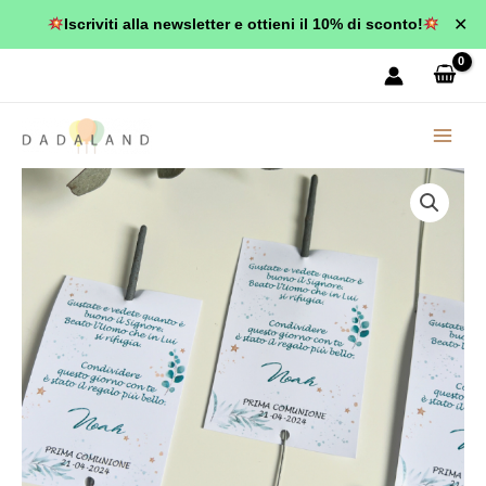
Vai
✕
Iscriviti alla newsletter e ottieni il 10% di sconto!
al
contenuto