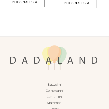
pagina
PERSONALIZZA
PERSONALIZZA
del
prodotto
Battesimi
Compleanni
Comunioni
Matrimoni
Party