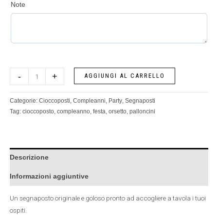
Note
-
+
AGGIUNGI AL CARRELLO
Categorie:
Cioccoposti
,
Compleanni
,
Party
,
Segnaposti
Tag:
cioccoposto
,
compleanno
,
festa
,
orsetto
,
palloncini
Descrizione
Informazioni aggiuntive
Un segnaposto originale e goloso pronto ad accogliere a tavola i tuoi
ospiti.