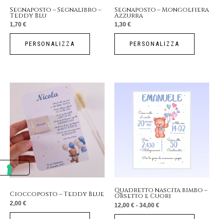
Segnaposto – Segnalibro –
Segnaposto – Mongolfiera
Teddy Blu
Azzurra
1,70
€
1,30
€
PERSONALIZZA
PERSONALIZZA
Fascia
Questo
di
prezzo:
prodotto
da
12,00 €
a
ha
34,00 €
più
varianti.
Le
opzioni
possono
essere
Quadretto nascita bimbo –
Cioccoposto – Teddy Blue
Orsetto e Cuori
scelte
2,00
€
12,00
€
-
34,00
€
nella