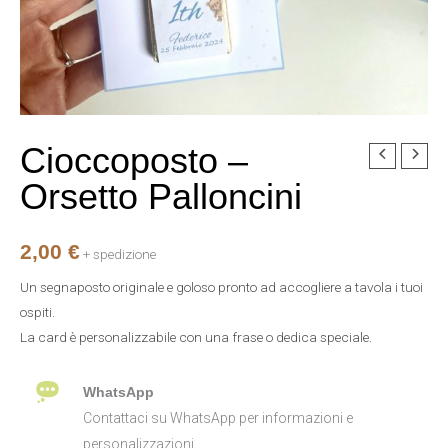
Cioccoposto –
Cioccoposto
-
Orsetto Palloncini
Orsetto
Palloncini
2,00
€
quantità
+ spedizione
Un segnaposto originale e goloso pronto ad accogliere a tavola i tuoi
ospiti.
La card è personalizzabile con una frase o dedica speciale.
WhatsApp
Contattaci su WhatsApp per informazioni e
personalizzazioni