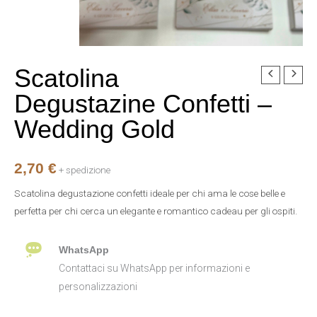
Scatolina
Scatolina
Degustazine
Degustazine Confetti –
Confetti
Wedding Gold
-
Wedding
Gold
2,70
€
+ spedizione
quantità
Scatolina degustazione confetti ideale per chi ama le cose belle e
perfetta per chi cerca un elegante e romantico cadeau per gli ospiti.
WhatsApp
Contattaci su WhatsApp per informazioni e
personalizzazioni