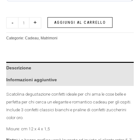
-
+
AGGIUNGI AL CARRELLO
Categorie:
Cadeau
,
Matrimoni
Descrizione
Informazioni aggiuntive
Scatolina degustazione confetti ideale per chi ama le cose belle e
perfetta per chi cerca un elegante e romantico cadeau per gli ospiti.
Include 3 confetti classici bianchi e praline di confetti zuccherini
color oro.
Misure: cm 12 x 4 x 1,5
La bozza grafica verrà lavorata ed inviata al cliente entro 5-7