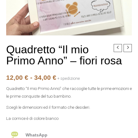
Quadretto “Il mio
Quadretto
Fascia
"Il
Primo Anno” – fiori rosa
di
mio
Primo
prezzo:
12,00
€
-
34,00
€
Anno"
+ spedizione
da
-
Quadretto “Il mio Primo Anno” che raccoglie tutte le prime emozioni e
fiori
12,00 €
le prime conquiste del tuo bambino.
rosa
a
Scegli le dimensioni ed il formato che desideri.
quantità
La cornice è di colore bianco
34,00 €
WhatsApp