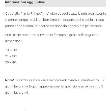
Informazioni aggiuntive
Quadretto “Il mio Primo Anno” che raccoglie tutte le prime emozioni e
le prime conquiste del tuo bambino. Un quadretto che celebra il suo
primo anno e dona un ricordo prezioso da conservare per sempre.
Può essere stampato o inviato in formato digitale nelle seguente
dimensioni:
13 x 18;
21 x 30;
30 x 40.
La bozza grafica verrà lavorata ed inviata al cliente entro 5-7
Nota:
giorni lavorativi. Dopo l'approvazione, la spedizione avverrà entro 5
giorni lavorativi.