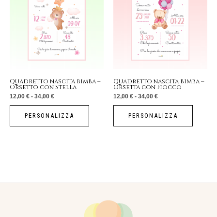
a
a
ha
ha
34,00 €
34,00 €
più
più
varianti.
varianti.
Le
Le
opzioni
opzioni
possono
possono
essere
essere
Quadretto nascita bimba –
Quadretto nascita bimba –
Orsetto con Stella
Orsetta con Fiocco
scelte
scelte
12,00
€
-
34,00
€
12,00
€
-
34,00
€
nella
nella
pagina
pagina
PERSONALIZZA
PERSONALIZZA
del
del
prodotto
prodotto