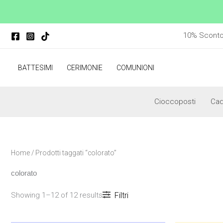
Vai
al
contenuto
10% Sconto p
BATTESIMI
CERIMONIE
COMUNIONI
Cioccoposti
Ca
Home
/ Prodotti taggati “colorato”
colorato
Showing 1–12 of 12 results
Filtri