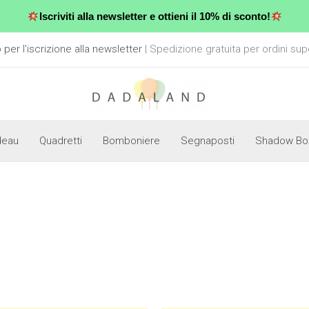
Iscriviti alla newsletter e ottieni il 10% di sconto!
er l'iscrizione alla newsletter
| Spedizione gratuita per ordini sup
deau
Quadretti
Bomboniere
Segnaposti
Shadow Bo