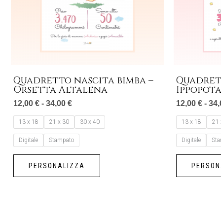
opzioni
possono
essere
scelte
nella
pagina
Quadretto nascita bimba –
Quadrett
del
Orsetta Altalena
Ippopot
prodotto
12,00
€
-
34,00
€
12,00
€
-
34
13 x 18
21 x 30
30 x 40
13 x 18
21 
Digitale
Stampato
Digitale
St
PERSONALIZZA
PERSON