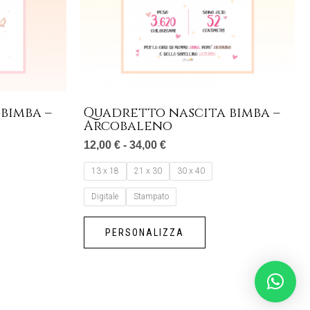
oni
opzioni
sono
possono
re
essere
te
scelte
nella
na
pagina
bimba –
Quadretto nascita bimba –
del
Arcobaleno
otto
prodotto
12,00
€
-
34,00
€
13 x 18
21 x 30
30 x 40
Digitale
Stampato
PERSONALIZZA