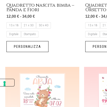
pagina
Quadretto nascita bimba –
Quadrett
del
Panda e Fiori
Orsetto
prodotto
12,00
€
-
34,00
€
12,00
€
-
34
13 x 18
21 x 30
30 x 40
13 x 18
21 
Digitale
Stampato
Digitale
St
PERSONALIZZA
PERSON
Fascia
Questo
di
prezzo:
prodotto
da
ha
12,00 €
a
più
34,00 €
varianti.
Le