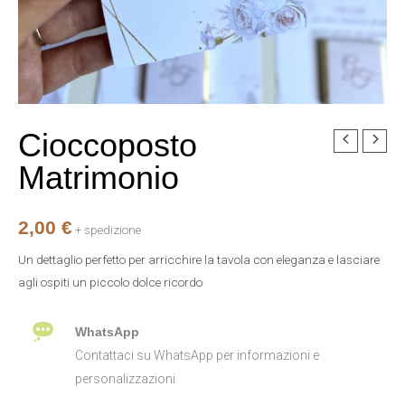
Cioccoposto
Cioccoposto
Matrimonio
Matrimonio
quantità
2,00
€
+ spedizione
Un dettaglio perfetto per arricchire la tavola con eleganza e lasciare
agli ospiti un piccolo dolce ricordo
WhatsApp
Contattaci su WhatsApp per informazioni e
personalizzazioni