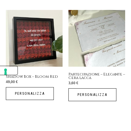
Partecipazione – Elegante –
Shadow Box – Bloom Red
Cera lacca
49,00
€
3,60
€
PERSONALIZZA
PERSONALIZZA