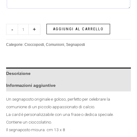
-
+
AGGIUNGI AL CARRELLO
Categorie:
Cioccoposti
,
Comunioni
,
Segnaposti
Descrizione
Informazioni aggiuntive
Un segnaposto originale e goloso, perfetto per celebrare la
comunione di un piccolo appassionato di calcio.
La card è personalizzabile con una frase o dedica speciale.
Contiene un cioccolatino.
Il segnaposto misura: cm 13 x 8