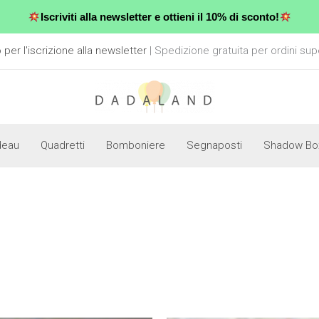
Iscriviti alla newsletter e ottieni il 10% di sconto!
er l'iscrizione alla newsletter
| Spedizione gratuita per ordini sup
deau
Quadretti
Bomboniere
Segnaposti
Shadow Bo