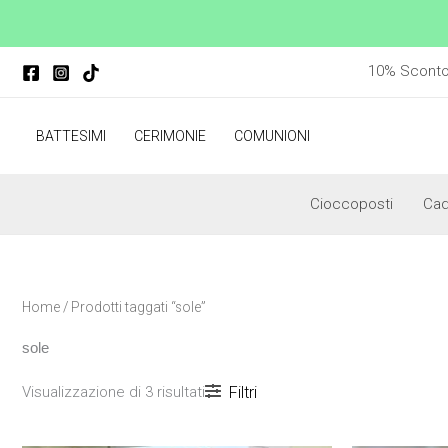
Vai
al
Popolarità
contenuto
10% Sconto p
BATTESIMI
CERIMONIE
COMUNIONI
Cioccoposti
Ca
Home
/ Prodotti taggati “sole”
sole
Visualizzazione di 3 risultati
Filtri