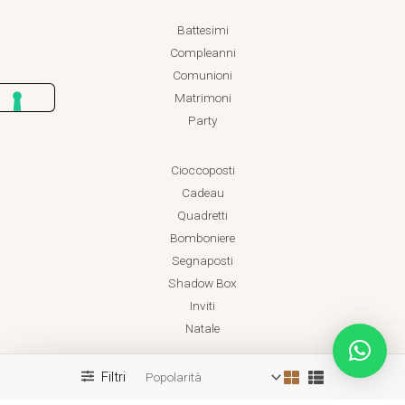
Battesimi
Compleanni
Comunioni
Matrimoni
Party
Cioccoposti
Cadeau
Quadretti
Bomboniere
Segnaposti
Shadow Box
Inviti
Natale
Filtri
Realizzato da Dadaland
Copyright © 2026 Dadaland P.IVA 18038471001