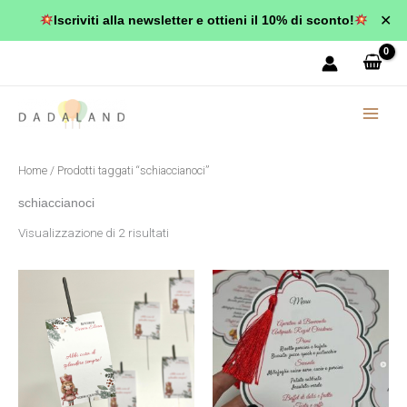
Vai
✕
Iscriviti alla newsletter e ottieni il 10% di sconto!
al
Popolarità
contenuto
Home
/ Prodotti taggati “schiaccianoci”
schiaccianoci
Visualizzazione di 2 risultati