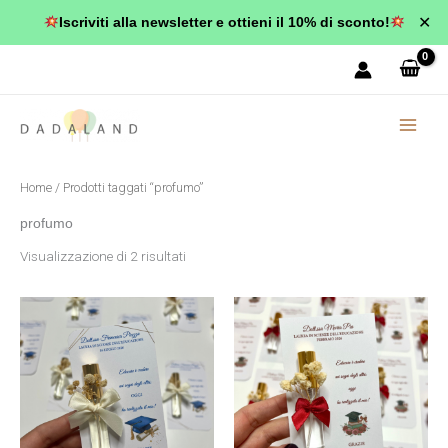
Vai
✕
Iscriviti alla newsletter e ottieni il 10% di sconto!
al
Popolarità
contenuto
Home
/ Prodotti taggati “profumo”
profumo
Visualizzazione di 2 risultati