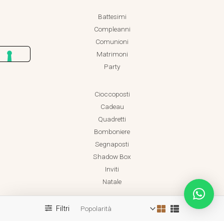
Battesimi
Compleanni
Comunioni
Matrimoni
Party
Cioccoposti
Cadeau
Quadretti
Bomboniere
Segnaposti
Shadow Box
Inviti
Natale
Filtri
Realizzato da Dadaland
Copyright © 2026 Dadaland P.IVA 18038471001