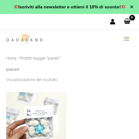
Vai
✕
Iscriviti alla newsletter e ottieni il 10% di sconto!
al
contenuto
Home
/ Prodotti taggati “pianeti”
pianeti
Visualizzazione del risultato