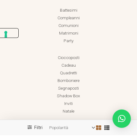
Battesimi
Compleanni
Comunioni
Matrimoni
Party
Cioccoposti
Cadeau
Quadretti
Bomboniere
Segnaposti
Shadow Box
Inviti
Natale
Filtri
Realizzato da Dadaland
Copyright © 2026 Dadaland P.IVA 18038471001