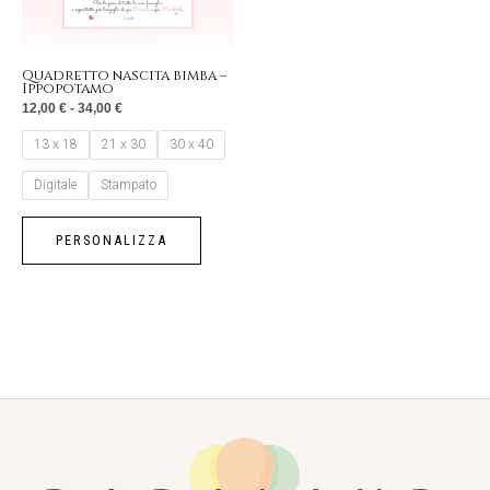
opzioni
possono
essere
Quadretto nascita bimba –
Ippopotamo
scelte
12,00
€
-
34,00
€
nella
13 x 18
21 x 30
30 x 40
pagina
del
Digitale
Stampato
prodotto
PERSONALIZZA