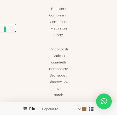
Battesimi
Compleanni
Comunioni
Matrimoni
Party
Cioccoposti
Cadeau
Quadretti
Bomboniere
Segnaposti
Shadow Box
Inviti
Natale
Filtri
Realizzato da Dadaland
Copyright © 2026 Dadaland P.IVA 18038471001