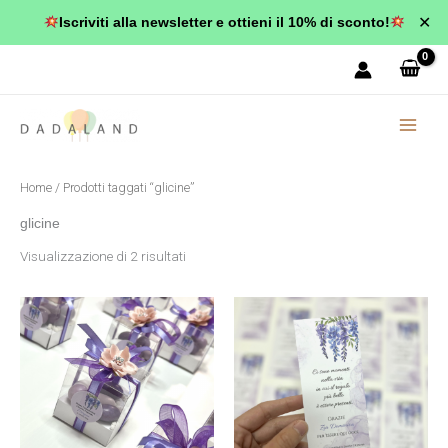
Vai
✕
Iscriviti alla newsletter e ottieni il 10% di sconto!
al
Popolarità
contenuto
Home
/ Prodotti taggati “glicine”
glicine
Visualizzazione di 2 risultati