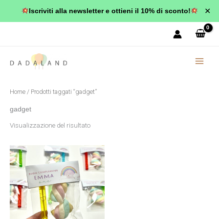
Vai
✕
Iscriviti alla newsletter e ottieni il 10% di sconto!
al
contenuto
Home
/ Prodotti taggati “gadget”
gadget
Visualizzazione del risultato