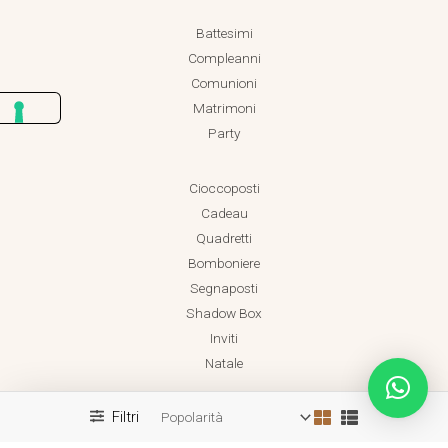
Battesimi
Compleanni
Comunioni
Matrimoni
Party
Cioccoposti
Cadeau
Quadretti
Bomboniere
Segnaposti
Shadow Box
Inviti
Natale
Filtri
Realizzato da Dadaland
Copyright © 2026 Dadaland P.IVA 18038471001