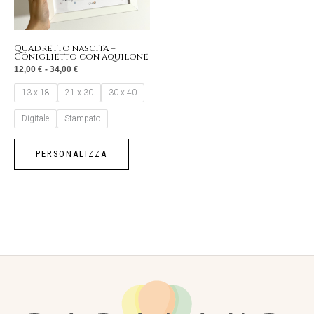
opzioni
possono
essere
Quadretto nascita –
Coniglietto con aquilone
scelte
12,00
€
-
34,00
€
nella
13 x 18
21 x 30
30 x 40
pagina
del
Digitale
Stampato
prodotto
PERSONALIZZA