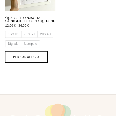
opzioni
possono
essere
Quadretto nascita –
Coniglietto con aquilone
scelte
12,00
€
-
34,00
€
nella
13 x 18
21 x 30
30 x 40
pagina
del
Digitale
Stampato
prodotto
PERSONALIZZA