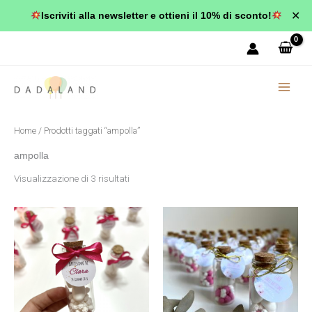
Vai
✕
Iscriviti alla newsletter e ottieni il 10% di sconto!
al
Popolarità
contenuto
Home
/ Prodotti taggati “ampolla”
ampolla
Visualizzazione di 3 risultati