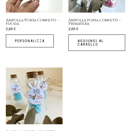
Ampolla Porta Confetti –
Ampolla porta confetti –
Fucsia
Primavera
2,60
€
2,60
€
PERSONALIZZA
AGGIUNGI AL
CARRELLO