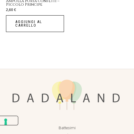
Ampolla porta confetti –
Piccolo Principe
2,60
€
AGGIUNGI AL
CARRELLO
Battesimi