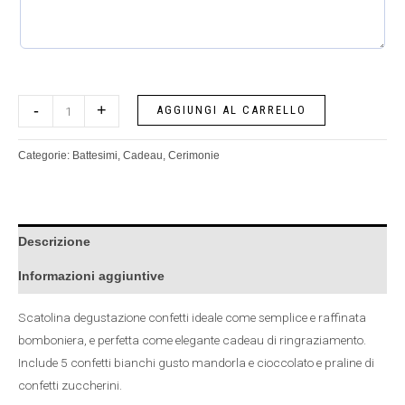
-
+
AGGIUNGI AL CARRELLO
Categorie:
Battesimi
,
Cadeau
,
Cerimonie
Descrizione
Informazioni aggiuntive
Scatolina degustazione confetti ideale come semplice e raffinata
bomboniera, e perfetta come elegante cadeau di ringraziamento.
Include 5 confetti bianchi gusto mandorla e cioccolato e praline di
confetti zuccherini.