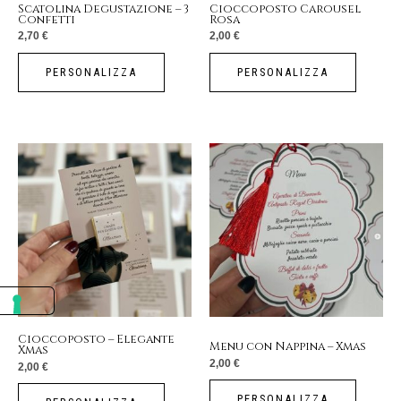
Scatolina Degustazione – 3
Cioccoposto Carousel
Confetti
Rosa
2,70
€
2,00
€
PERSONALIZZA
PERSONALIZZA
Cioccoposto – Elegante
Menu con Nappina – Xmas
Xmas
2,00
€
2,00
€
PERSONALIZZA