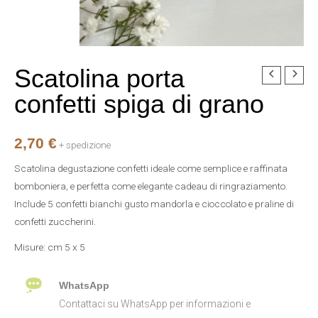
Scatolina porta
Scatolina
porta
confetti spiga di grano
confetti
spiga
2,70
€
di
+ spedizione
grano
Scatolina degustazione confetti ideale come semplice e raffinata
quantità
bomboniera, e perfetta come elegante cadeau di ringraziamento.
Include 5 confetti bianchi gusto mandorla e cioccolato e praline di
confetti zuccherini.
Misure: cm 5 x 5
WhatsApp
Contattaci su WhatsApp per informazioni e