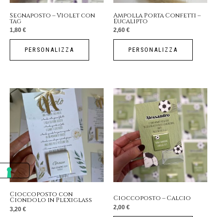
Segnaposto – Violet con
Ampolla Porta Confetti –
tag
Eucalipto
1,80
€
2,60
€
PERSONALIZZA
PERSONALIZZA
Cioccoposto con
Cioccoposto – Calcio
Ciondolo in Plexiglass
2,00
€
3,20
€