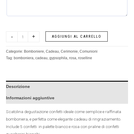
-
+
AGGIUNGI AL CARRELLO
Categorie:
Bomboniere
,
Cadeau
,
Cerimonie
,
Comunioni
Tag:
bomboniera
,
cadeau
,
gypsophila
,
rosa
,
roselline
Descrizione
Informazioni aggiuntive
Scatolina degustazione confetti ideale come semplice e raffinata
bomboniera, e perfetta come elegante cadeau di ringraziamento.
Include 5 confetti in palette bianco e rosa con praline di confetti
zuccherini bianchi.