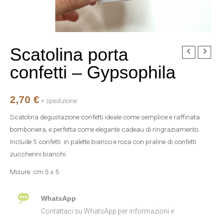
Scatolina porta
Scatolina
porta
confetti – Gypsophila
confetti
-
2,70
€
Gypsophila
+ spedizione
quantità
Scatolina degustazione confetti ideale come semplice e raffinata
bomboniera, e perfetta come elegante cadeau di ringraziamento.
Include 5 confetti in palette bianco e rosa con praline di confetti
zuccherini bianchi.
Misure: cm 5 x 5
WhatsApp
Contattaci su WhatsApp per informazioni e