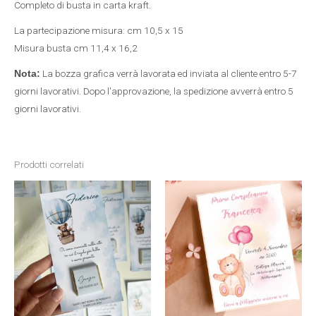
Completo di busta in carta kraft.
La partecipazione misura: cm 10,5 x 15
Misura busta cm 11,4 x 16,2
La bozza grafica verrà lavorata ed inviata al cliente entro 5-7
Nota:
giorni lavorativi. Dopo l'approvazione, la spedizione avverrà entro 5
giorni lavorativi.
Prodotti correlati
Fascia
Questo
di
prezzo:
prodotto
da
1,50 €
a
ha
12,00 €
più
varianti.
Le
opzioni
possono