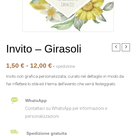
Invito – Girasoli
Invito
Fascia
-
di
Girasoli
1,50
€
-
12,00
€
+ spedizione
quantità
prezzo:
Invito con grafica personalizzata, curato nel dettaglio in modo da
da
far riflettere lo stile ed il tema dell’evento che verrà festeggiato.
1,50 €
WhatsApp
a
Contattaci su WhatsApp per informazioni e
personalizzazioni
12,00 €
Spedizione gratuita