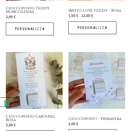
essere
Cioccoposto Teddy
Invito Love Teddy – Rosa
Mongolfiera
scelte
1,50
€
-
12,00
€
2,00
€
nella
pagina
PERSONALIZZA
PERSONALIZZA
del
prodotto
Cioccoposto Carousel
Cioccoposto – Primavera
Rosa
2,00
€
2,00
€