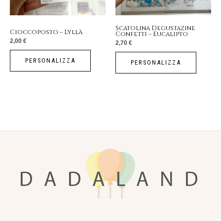
Scatolina Degustazine
Cioccoposto – Lyllà
Confetti – Eucalipto
2,00
€
2,70
€
PERSONALIZZA
PERSONALIZZA