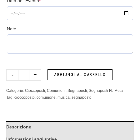
Data dell'Evento
*
Note
-
+
AGGIUNGI AL CARRELLO
Categorie:
Cioccoposti
,
Comunioni
,
Segnaposti
,
Segnaposti Fb Meta
Tag:
cioccoposto
,
comunione
,
musica
,
segnaposto
Descrizione
Informazioni aggiuntive