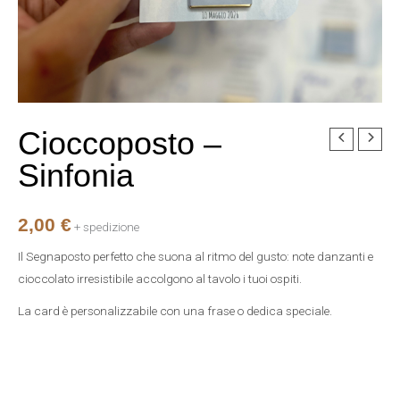
Cioccoposto –
Cioccoposto
-
Sinfonia
Sinfonia
quantità
2,00
€
+ spedizione
Il Segnaposto perfetto che suona al ritmo del gusto: note danzanti e
cioccolato irresistibile accolgono al tavolo i tuoi ospiti.
La card è personalizzabile con una frase o dedica speciale.